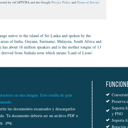
protected by reCAPTCHA and the Google
Privacy Policy
and
Terms of Service
age native to the island of Sri Lanka and spoken by the
in areas of India, Guyana, Suriname, Malaysia, South Africa and
e has about 16 million speakers and is the mother tongue of 13
is derived from Sinhala term which means 'Land of Lions'.
FUNCION
Conversió
racteres en una imagen. Esto resulta de gran
Preserva 
caneado.
Soporta f
ertir tus documentos escaneados y descargarlos
y PNG
tado. Tu documento debería ser un archivo PDF o
Soporta f
g, .png.
Rotación 