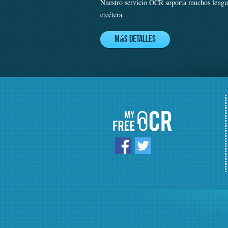
Nuestro servicio OCR soporta muchos lenguaj
etcétera.
Más detalles