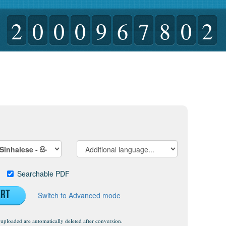
2
0
0
0
9
6
7
8
0
2
t
Searchable PDF
ert
Switch to Advanced mode
uploaded are automatically deleted after conversion.