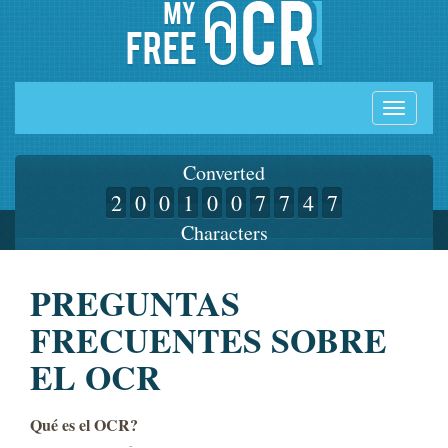
Toggle
navigati
Converted
2
0
0
1
0
0
7
7
4
7
Characters
PREGUNTAS
FRECUENTES SOBRE
EL OCR
Qué es el OCR?