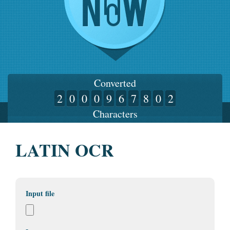
Converted
2
0
0
0
9
6
7
8
0
2
Characters
LATIN OCR
Input file