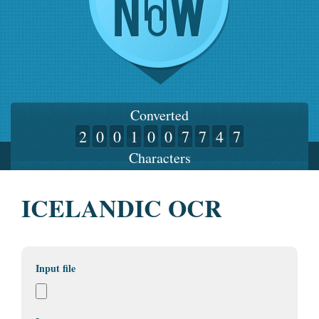
Converted
2
0
0
1
0
0
7
7
4
7
Characters
ICELANDIC OCR
Input file