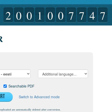
2
0
0
1
0
0
7
7
4
7
R
t
Searchable PDF
ert
Switch to Advanced mode
uploaded are automatically deleted after conversion.