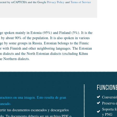
protected by reCAPTCHA and the Google
Privacy Policy
and
Terms of Service
age spoken mainly in Estonia (95%) and Finland (5%). It is the
y by about 90% of the population. It is also spoken in various
age by some groups in Russia. Estonian belongs to the Finnic
er with Finnish and other neighboring languages. The Estonian
an dialects and the North Estonian dialects (excluding Kihnu
he Northern dialects.
FUNCION
Conversió
racteres en una imagen. Esto resulta de gran
Preserva 
caneado.
Soporta f
ertir tus documentos escaneados y descargarlos
y PNG
tado. Tu documento debería ser un archivo PDF o