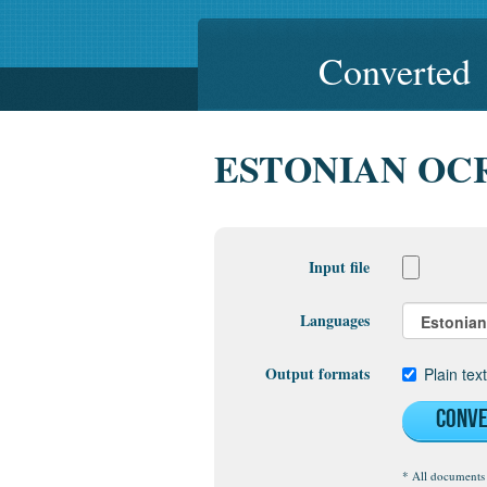
Converted
ESTONIAN OC
Input file
Languages
Output formats
Plain tex
Conv
* All documents 