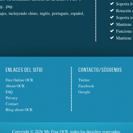
Soporta f
g, .png.
Rotación 
es, incluyendo chino, inglés, portugués, español,
Soporta i
Mantiene 
Funciona e
Mantiene t
ENLACES DEL SITIO
CONTACTO/SÍGUENOS
Free Online OCR
Twitter
About OCR
Facebook
FAQ
Google
Privacy
Contact
Blog about OCR
Copyright © 2026 My Free OCR. todos los derechos reservados.