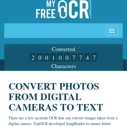
Toggle
navigati
Converted
2
0
0
1
0
0
7
7
4
7
Characters
CONVERT PHOTOS
FROM DIGITAL
CAMERAS TO TEXT
There are a few accurate OCR that can convert images taken from a
digital camera. TopOCR developed SnapReader to ensure better