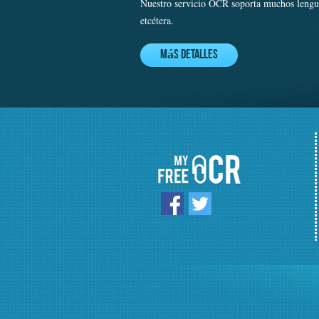
Nuestro servicio OCR soporta muchos lenguaj
etcétera.
Más detalles