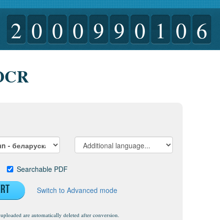
2
0
0
0
9
9
0
1
0
6
OCR
t
Searchable PDF
ert
Switch to Advanced mode
uploaded are automatically deleted after conversion.