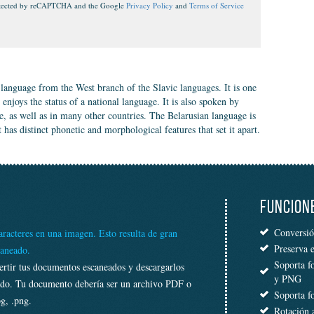
protected by reCAPTCHA and the Google
Privacy Policy
and
Terms of Service
language from the West branch of the Slavic languages. It is one
 enjoys the status of a national language. It is also spoken by
, as well as in many other countries. The Belarusian language is
 has distinct phonetic and morphological features that set it apart.
FUNCION
Conversió
racteres en una imagen. Esto resulta de gran
Preserva 
caneado.
Soporta f
ertir tus documentos escaneados y descargarlos
y PNG
tado. Tu documento debería ser un archivo PDF o
Soporta f
g, .png.
Rotación 