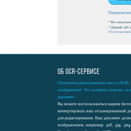
Переключит
* Все загружае
* Данный сайт 
об использован
ОБ OCR-СЕРВИСЕ
Оптическое распознавание текста (OCR) 
изображений. Это особенно полезно, ес
документ.
Вы можете воспользоваться нашим бесп
конвертировать ваш отсканированный док
для редактирования. Ваш документ дол
изображением, например: .pdf, .jpg, .png