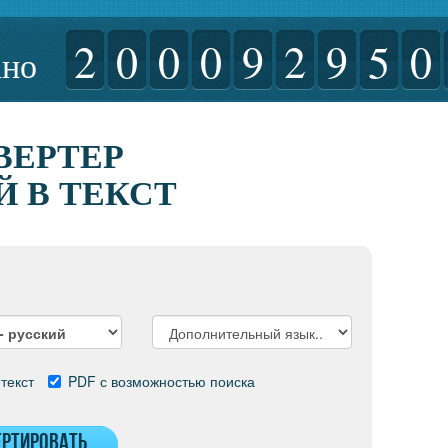
2
0
0
0
9
2
9
5
0
ано
ВЕРТЕР
 В ТЕКСТ
текст
PDF с возможностью поиска
ертировать