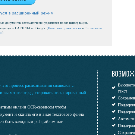
ься в расширенный режим
мые документы автоматически удаляются после конвертации.
защищен reCAPTCHA от Google (
Политика приватности
и
Соглашение
ии
).
ВОЗМОЖ
Высокото
- это процесс распознавания символов с
текст
ли вы хотите отредактировать отсканированный
Сохранен
Поддержк
латным онлайн OCR-сервисом чтобы
Поддержк
умент и скачать его в виде текстового файла
Автомати
жен быть валидным pdf-файлом или
Поддержк
.
Сохранен